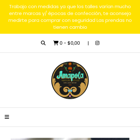
Trabajo con medidas ya que los talles varían mucho
entre marcas y/ épocas de confección, te aconsejo
medirte para comprar con seguridad Las prendas no
tienen cambio
0
-
$0,00