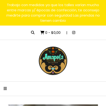
Trabajo con medidas ya que los talles varían mucho
entre marcas y/ épocas de confección, te aconsejo
medirte para comprar con seguridad Las prendas no
tienen cambio
0
-
$0,00