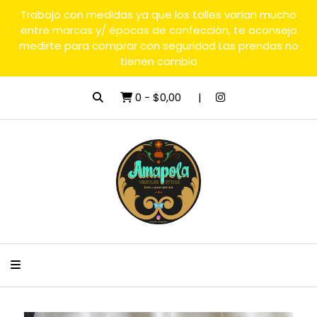
Trabajo con medidas ya que los talles varían mucho
entre marcas y/ épocas de confección, te aconsejo
medirte para comprar con seguridad Las prendas no
tienen cambio
0
-
$0,00