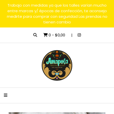
Trabajo con medidas ya que los talles varían mucho
entre marcas y/ épocas de confección, te aconsejo
medirte para comprar con seguridad Las prendas no
tienen cambio
0
-
$0,00