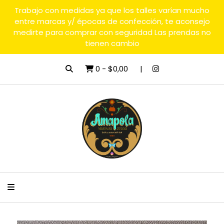
Trabajo con medidas ya que los talles varían mucho
entre marcas y/ épocas de confección, te aconsejo
medirte para comprar con seguridad Las prendas no
tienen cambio
0
-
$0,00