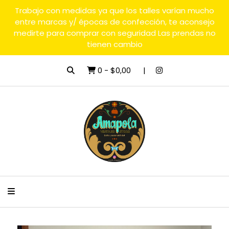
Trabajo con medidas ya que los talles varían mucho
entre marcas y/ épocas de confección, te aconsejo
medirte para comprar con seguridad Las prendas no
tienen cambio
0
-
$0,00