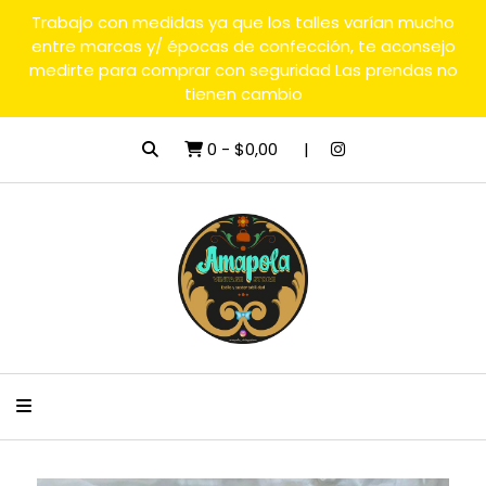
Trabajo con medidas ya que los talles varían mucho
entre marcas y/ épocas de confección, te aconsejo
medirte para comprar con seguridad Las prendas no
tienen cambio
0
-
$0,00