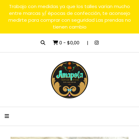
Trabajo con medidas ya que los talles varían mucho
entre marcas y/ épocas de confección, te aconsejo
medirte para comprar con seguridad Las prendas no
tienen cambio
0
-
$0,00