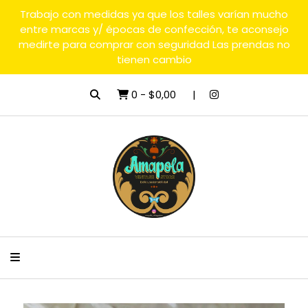
Trabajo con medidas ya que los talles varían mucho
entre marcas y/ épocas de confección, te aconsejo
medirte para comprar con seguridad Las prendas no
tienen cambio
0
-
$0,00