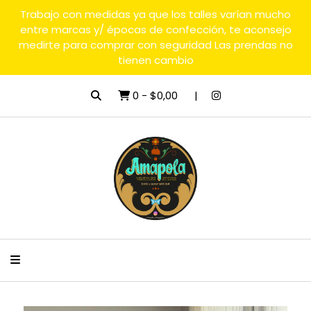
Trabajo con medidas ya que los talles varían mucho
entre marcas y/ épocas de confección, te aconsejo
medirte para comprar con seguridad Las prendas no
tienen cambio
0
-
$0,00