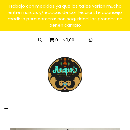
Trabajo con medidas ya que los talles varían mucho
entre marcas y/ épocas de confección, te aconsejo
medirte para comprar con seguridad Las prendas no
tienen cambio
0
-
$0,00