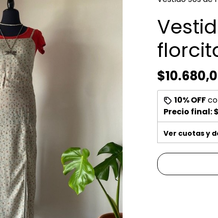
Vesti
florcit
$10.680,
10% OFF
co
Precio final:
$
Ver cuotas y 