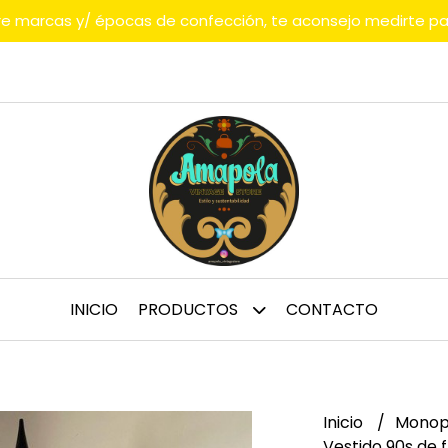
tre marcas y/ épocas de confección, te aconsejo medirte p
INICIO
PRODUCTOS
CONTACTO
Inicio
Monop
Vestido 90s de fl