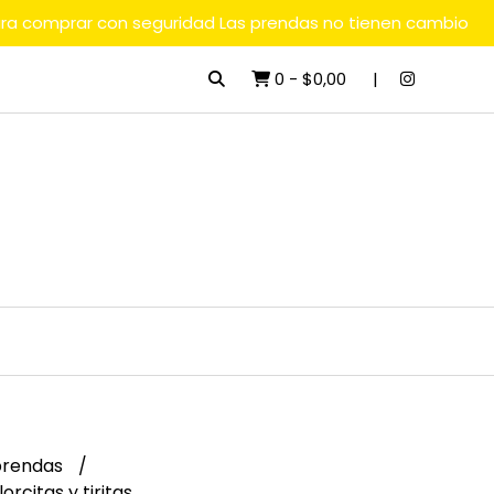
ara comprar con seguridad Las prendas no tienen cambio
0
-
$0,00
rendas
orcitas y tiritas