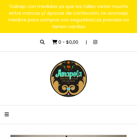
Trabajo con medidas ya que los talles varían mucho
entre marcas y/ épocas de confección, te aconsejo
medirte para comprar con seguridad Las prendas no
tienen cambio
0
-
$0,00