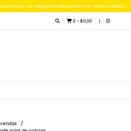
ara comprar con seguridad Las prendas no tienen cambio
0
-
$0,00
rendas
de print de colores