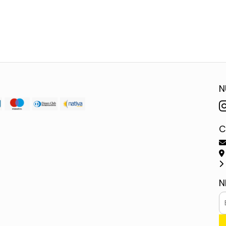
N
C
N