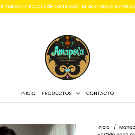
tre marcas y/ épocas de confección, te aconsejo medirte p
INICIO
PRODUCTOS
CONTACTO
Inicio
Monop
Vestido hand ma