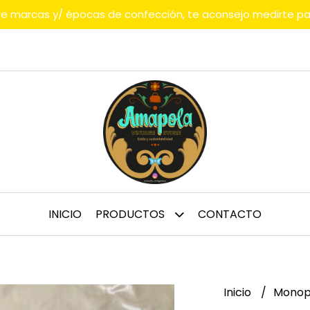
tre marcas y/ épocas de confección, te aconsejo medirte p
INICIO
PRODUCTOS
CONTACTO
Inicio
Monop