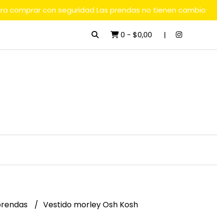
ara comprar con seguridad Las prendas no tienen cambio
0
-
$0,00
rendas
Vestido morley Osh Kosh