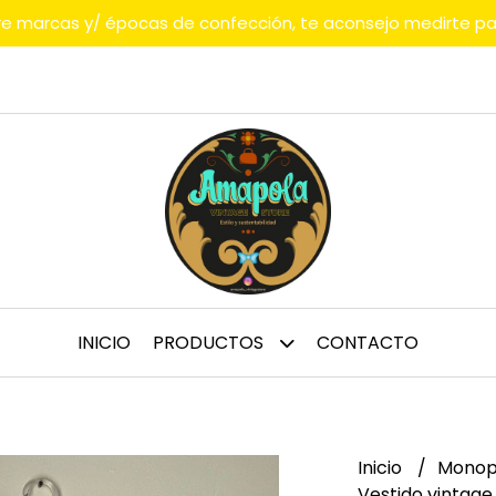
tre marcas y/ épocas de confección, te aconsejo medirte p
INICIO
PRODUCTOS
CONTACTO
Inicio
Monop
Vestido vintage 