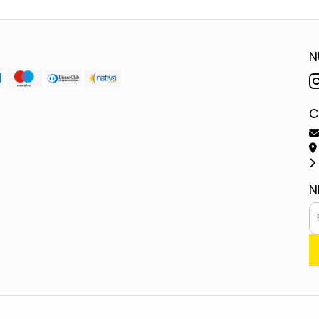
N
C
N