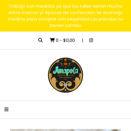
Trabajo con medidas ya que los talles varían mucho
entre marcas y/ épocas de confección, te aconsejo
medirte para comprar con seguridad Las prendas no
tienen cambio
0
-
$0,00