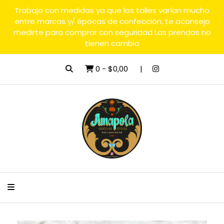
Trabajo con medidas ya que los talles varían mucho
entre marcas y/ épocas de confección, te aconsejo
medirte para comprar con seguridad Las prendas no
tienen cambio
0
-
$0,00