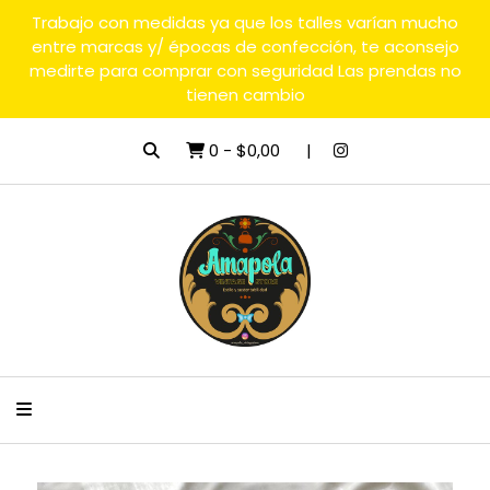
Trabajo con medidas ya que los talles varían mucho
entre marcas y/ épocas de confección, te aconsejo
medirte para comprar con seguridad Las prendas no
tienen cambio
0
-
$0,00