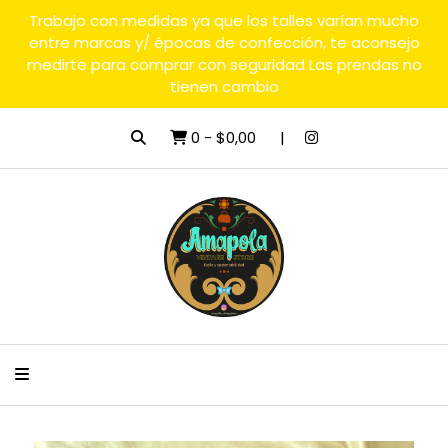
Trabajo con medidas ya que los talles varían mucho
entre marcas y/ épocas de confección, te aconsejo
medirte para comprar con seguridad Las prendas no
tienen cambio
0
-
$0,00