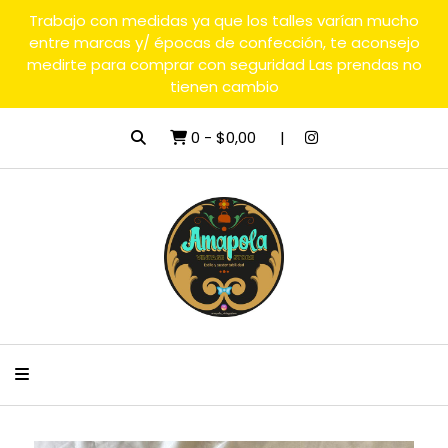
Trabajo con medidas ya que los talles varían mucho
entre marcas y/ épocas de confección, te aconsejo
medirte para comprar con seguridad Las prendas no
tienen cambio
0
-
$0,00