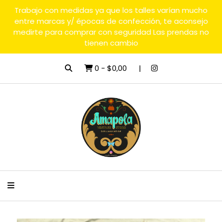
Trabajo con medidas ya que los talles varían mucho
entre marcas y/ épocas de confección, te aconsejo
medirte para comprar con seguridad Las prendas no
tienen cambio
0
-
$0,00