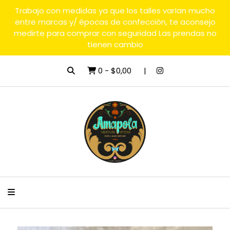
Trabajo con medidas ya que los talles varían mucho
entre marcas y/ épocas de confección, te aconsejo
medirte para comprar con seguridad Las prendas no
tienen cambio
0
-
$0,00