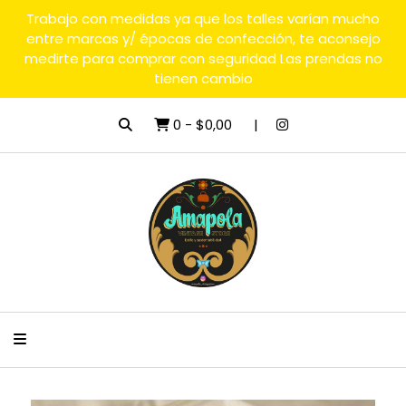
Trabajo con medidas ya que los talles varían mucho
entre marcas y/ épocas de confección, te aconsejo
medirte para comprar con seguridad Las prendas no
tienen cambio
0
-
$0,00