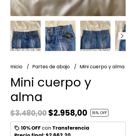
Inicio
Partes de abajo
Mini cuerpo y alma
Mini cuerpo y
alma
$2.958,00
$3.480,00
15
% OFF
10% OFF
con
Transferencia
Precio final:
$2.662,20