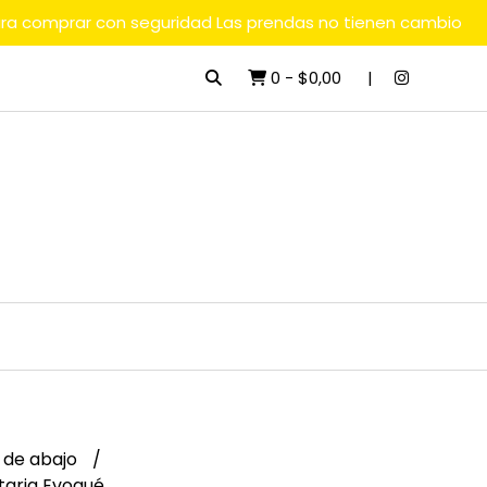
ara comprar con seguridad Las prendas no tienen cambio
0
-
$0,00
 de abajo
etaria Evoqué