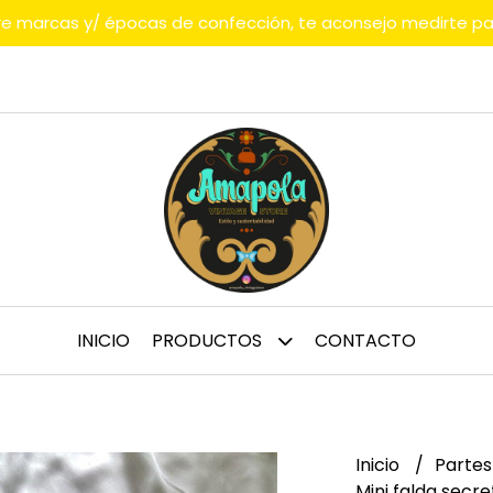
tre marcas y/ épocas de confección, te aconsejo medirte p
INICIO
PRODUCTOS
CONTACTO
Inicio
Partes
Mini falda secr