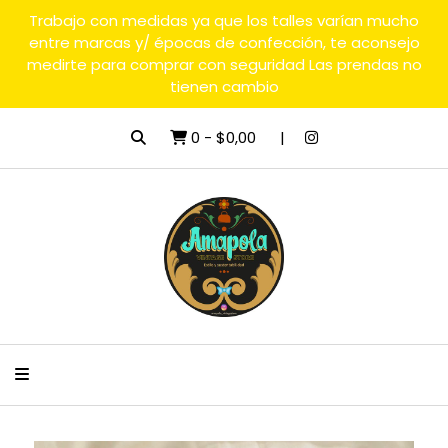
Trabajo con medidas ya que los talles varían mucho
entre marcas y/ épocas de confección, te aconsejo
medirte para comprar con seguridad Las prendas no
tienen cambio
0
-
$0,00