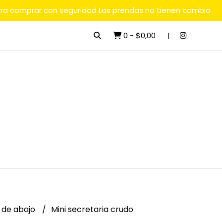
ara comprar con seguridad Las prendas no tienen cambio
0
-
$0,00
 de abajo
Mini secretaria crudo