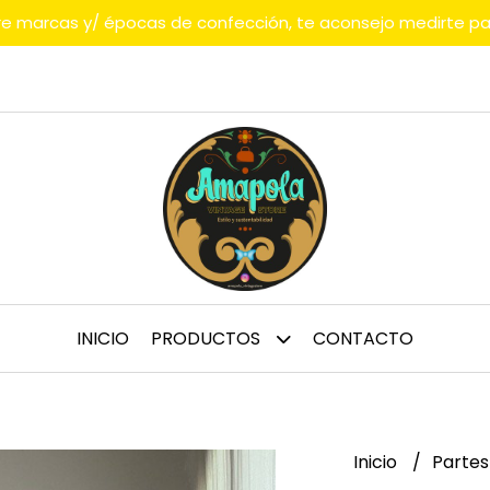
tre marcas y/ épocas de confección, te aconsejo medirte p
INICIO
PRODUCTOS
CONTACTO
Inicio
Partes