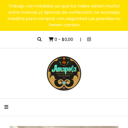
Trabajo con medidas ya que los talles varían mucho
entre marcas y/ épocas de confección, te aconsejo
medirte para comprar con seguridad Las prendas no
tienen cambio
0
-
$0,00