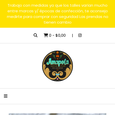
Trabajo con medidas ya que los talles varían mucho
entre marcas y/ épocas de confección, te aconsejo
medirte para comprar con seguridad Las prendas no
tienen cambio
0
-
$0,00