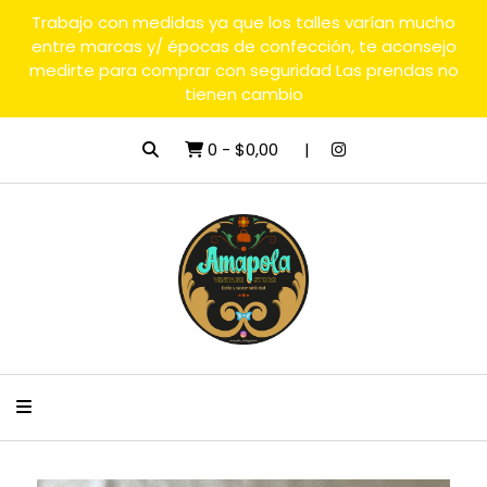
Trabajo con medidas ya que los talles varían mucho
entre marcas y/ épocas de confección, te aconsejo
medirte para comprar con seguridad Las prendas no
tienen cambio
0
-
$0,00