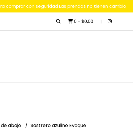
ara comprar con seguridad Las prendas no tienen cambio
0
-
$0,00
 de abajo
Sastrero azulino Evoque