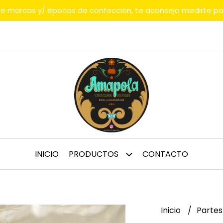
tre marcas y/ épocas de confección, te aconsejo medirte p
INICIO
PRODUCTOS
CONTACTO
Inicio
Partes