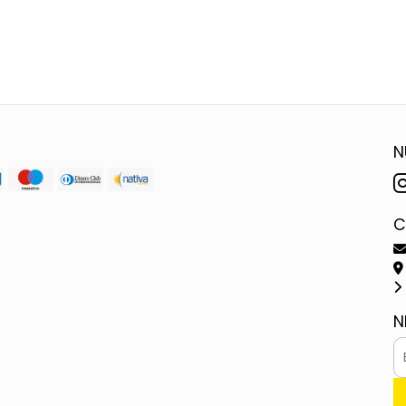
N
C
N