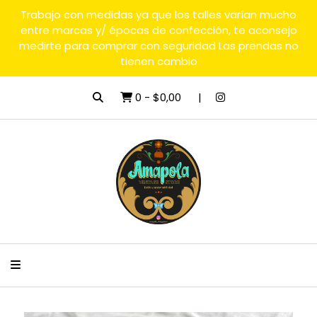
Trabajo con medidas ya que los talles varían mucho
entre marcas y/ épocas de confección, te aconsejo
medirte para comprar con seguridad Las prendas no
tienen cambio
0
-
$0,00