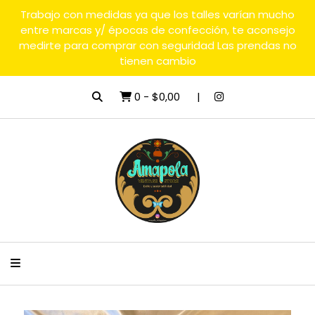
Trabajo con medidas ya que los talles varían mucho
entre marcas y/ épocas de confección, te aconsejo
medirte para comprar con seguridad Las prendas no
tienen cambio
0
-
$0,00