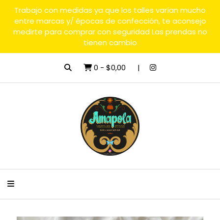
Trabajo con medidas ya que los talles varían mucho
entre marcas y/ épocas de confección, te aconsejo
medirte para comprar con seguridad Las prendas no
tienen cambio
0
-
$0,00