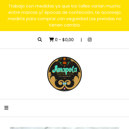
Trabajo con medidas ya que los talles varían mucho
entre marcas y/ épocas de confección, te aconsejo
medirte para comprar con seguridad Las prendas no
tienen cambio
0
-
$0,00