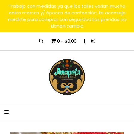
Trabajo con medidas ya que los talles varían mucho
entre marcas y/ épocas de confección, te aconsejo
medirte para comprar con seguridad Las prendas no
tienen cambio
0
-
$0,00