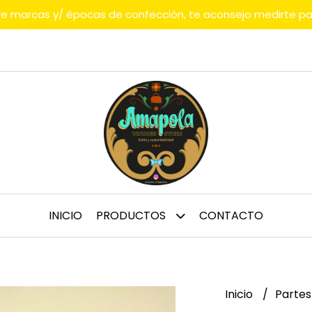
tre marcas y/ épocas de confección, te aconsejo medirte p
INICIO
PRODUCTOS
CONTACTO
Inicio
Partes