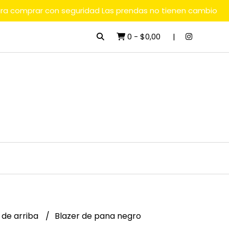
ara comprar con seguridad Las prendas no tienen cambio
0
-
$0,00
 de arriba
Blazer de pana negro