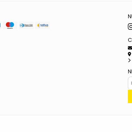
N
C
N