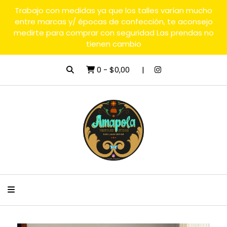
Trabajo con medidas ya que los talles varían mucho
entre marcas y/ épocas de confección, te aconsejo
medirte para comprar con seguridad Las prendas no
tienen cambio
0
-
$0,00