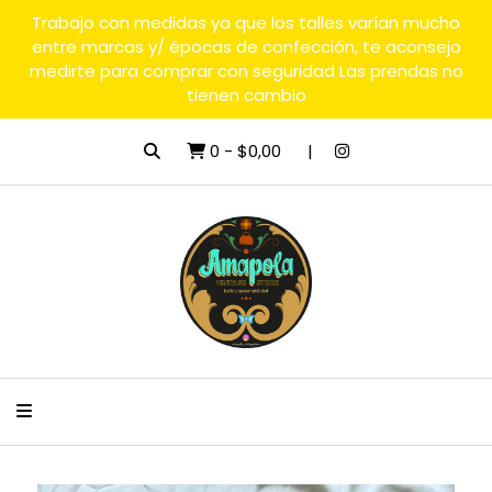
Trabajo con medidas ya que los talles varían mucho
entre marcas y/ épocas de confección, te aconsejo
medirte para comprar con seguridad Las prendas no
tienen cambio
0
-
$0,00