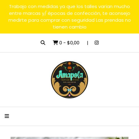
Trabajo con medidas ya que los talles varían mucho
entre marcas y/ épocas de confección, te aconsejo
medirte para comprar con seguridad Las prendas no
tienen cambio
0
-
$0,00