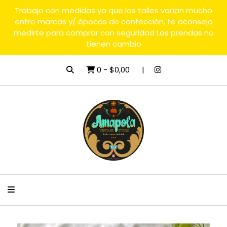
Trabajo con medidas ya que los talles varían mucho
entre marcas y/ épocas de confección, te aconsejo
medirte para comprar con seguridad Las prendas no
tienen cambio
0
-
$0,00