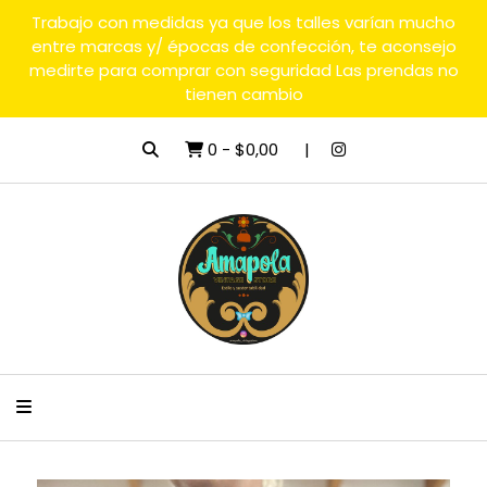
Trabajo con medidas ya que los talles varían mucho
entre marcas y/ épocas de confección, te aconsejo
medirte para comprar con seguridad Las prendas no
tienen cambio
0
-
$0,00