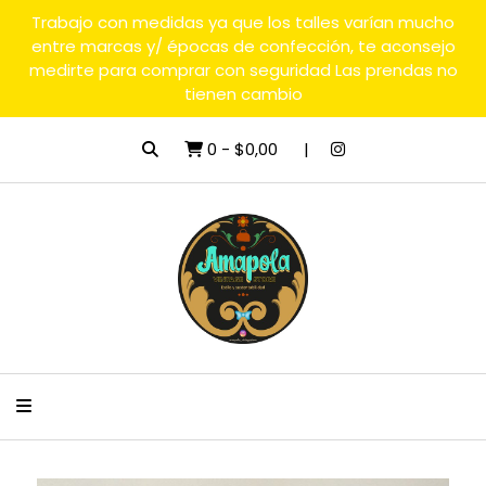
Trabajo con medidas ya que los talles varían mucho
entre marcas y/ épocas de confección, te aconsejo
medirte para comprar con seguridad Las prendas no
tienen cambio
0
-
$0,00