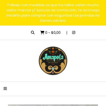
Trabajo con medidas ya que los talles varían mucho
entre marcas y/ épocas de confección, te aconsejo
medirte para comprar con seguridad Las prendas no
tienen cambio
0
-
$0,00