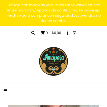
Trabajo con medidas ya que los talles varían mucho
entre marcas y/ épocas de confección, te aconsejo
medirte para comprar con seguridad Las prendas no
tienen cambio
0
-
$0,00