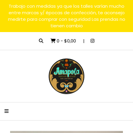
Trabajo con medidas ya que los talles varían mucho
entre marcas y/ épocas de confección, te aconsejo
medirte para comprar con seguridad Las prendas no
tienen cambio
0
-
$0,00