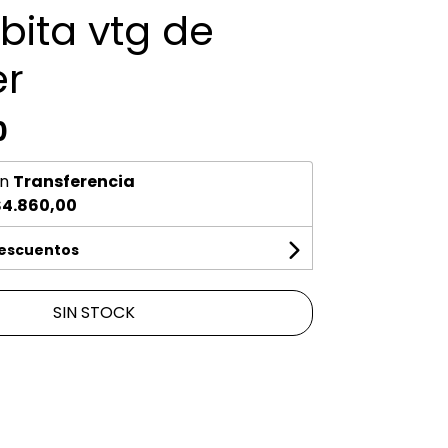
ita vtg de
r
0
n
Transferencia
$4.860,00
descuentos
SIN STOCK