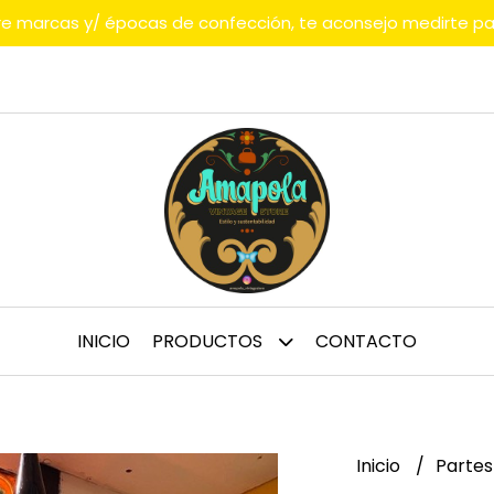
tre marcas y/ épocas de confección, te aconsejo medirte p
INICIO
PRODUCTOS
CONTACTO
Inicio
Partes