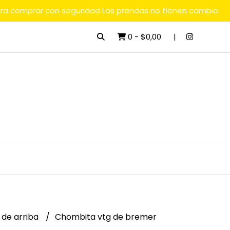
ara comprar con seguridad Las prendas no tienen cambio
0
-
$0,00
 de arriba
Chombita vtg de bremer