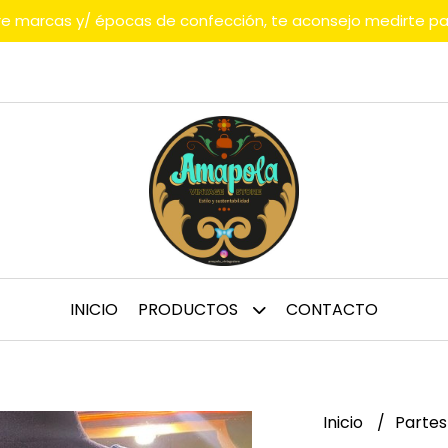
tre marcas y/ épocas de confección, te aconsejo medirte p
INICIO
PRODUCTOS
CONTACTO
Inicio
Partes