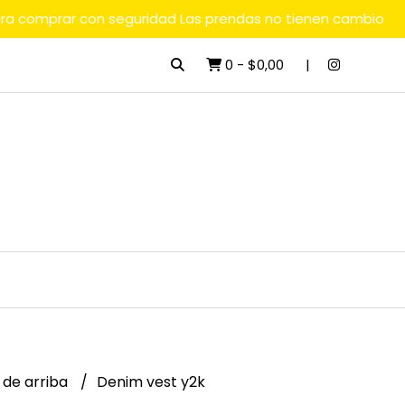
ara comprar con seguridad Las prendas no tienen cambio
0
-
$0,00
 de arriba
Denim vest y2k