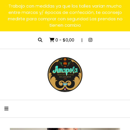
Trabajo con medidas ya que los talles varían mucho
entre marcas y/ épocas de confección, te aconsejo
medirte para comprar con seguridad Las prendas no
tienen cambio
0
-
$0,00