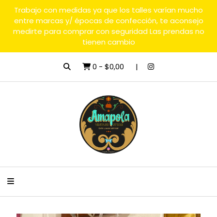
Trabajo con medidas ya que los talles varían mucho
entre marcas y/ épocas de confección, te aconsejo
medirte para comprar con seguridad Las prendas no
tienen cambio
0
-
$0,00